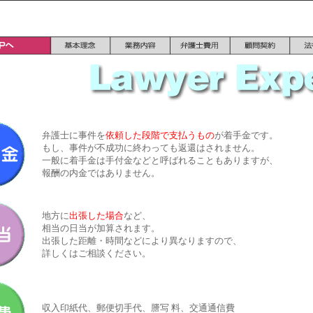
弁護士に事件を
依頼した段階で支払うもの
が着手金です。
もし、事件が不成功に終わっても返還はされません。
一般に着手金は手付金などと呼ばれることもありますが、
報酬の内金ではありません。
地方に
出張した場合
など、
相当の日当が加算されます。
出張した距離・時間などにより異なりますので、
詳しくはご相談ください。
収入印紙代、郵便切手代、謄写 料、交通通信費