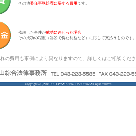
その他
委任事務処理に要する費用
です。
依頼した事件が
成功に終わった場合
、
その成功の程度（訴訟で得た利益など）に応じて支払うものです
れの費用も事例により異なりますので、詳しくはご相談くださ
Copyrights (C)2004 KADOYAMA Total Law Offfice All right reserved